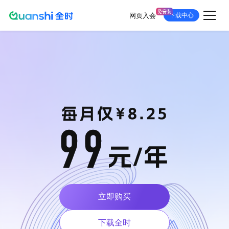
网页入会
下载中心
跳
转
到
主
要
内
容
立即购买
立即购买
下载全时