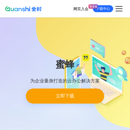
网页入会
下载中心
跳
转
到
主
要
内
容
蜜蜂
为企业量身打造的云办公解决方案
立即下载