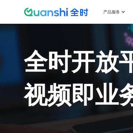
主
菜
产品服务
单
跳
全时开放
转
视频即业
到