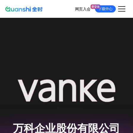
网页入会
下载中心
跳
转
到
主
要
内
容
万科企业股份有限公司