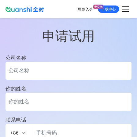
网页入会
下载中心
跳
转
到
主
要
内
容