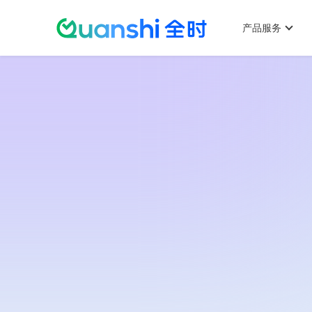
主
跳
菜
产品服务
单
转
到