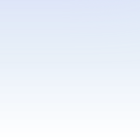
主
要
内