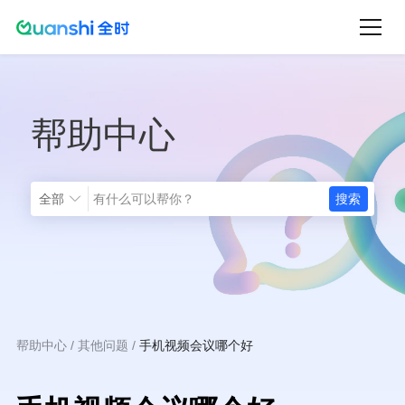
跳
转
到
主
帮助中心
要
内
容
全部
帮助中心
其他问题
手机视频会议哪个好
面
包
屑