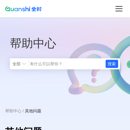
跳
转
到
主
帮助中心
要
内
容
全部
帮助中心
其他问题
面
包
屑