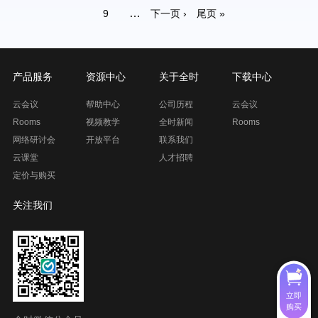
前
…
Page
9
下
下一页 ›
末
尾页 »
页
一
页
页
产品服务
资源中心
关于全时
下载中心
云会议
帮助中心
公司历程
云会议
Rooms
视频教学
全时新闻
Rooms
网络研讨会
开放平台
联系我们
云课堂
人才招聘
定价与购买
关注我们
立即
购买