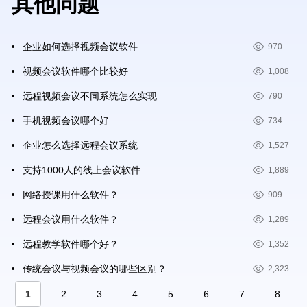
其他问题
企业如何选择视频会议软件
970
视频会议软件哪个比较好
1,008
远程视频会议不同系统怎么实现
790
手机视频会议哪个好
734
企业怎么选择远程会议系统
1,527
支持1000人的线上会议软件
1,889
网络授课用什么软件？
909
远程会议用什么软件？
1,289
远程教学软件哪个好？
1,352
传统会议与视频会议的哪些区别？
2,323
分
当
1
Page
2
Page
3
Page
4
Page
5
Page
6
Page
7
Page
8
页