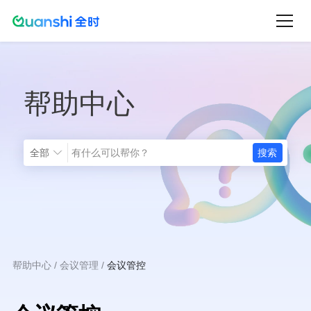
跳
转
到
主
帮助中心
要
内
容
全部
帮助中心
会议管理
会议管控
面
包
屑