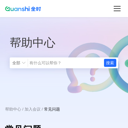
跳
转
到
主
帮助中心
要
内
容
全部
帮助中心
加入会议
常见问题
面
包
屑