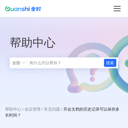
跳
转
到
主
帮助中心
要
内
容
全部
帮助中心
会议管理
常见问题
开会文档的历史记录可以保存多
面
长时间？
包
屑