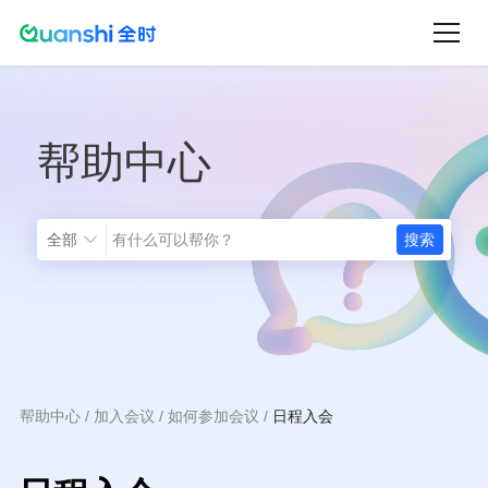
跳
转
到
主
帮助中心
要
内
容
全部
帮助中心
加入会议
如何参加会议
日程入会
面
包
屑