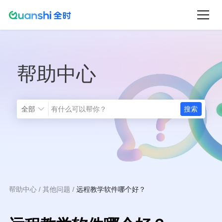
跳
转
到
主
帮助中心
要
内
容
全部
帮助中心
其他问题
远程教学软件哪个好？
面
包
屑