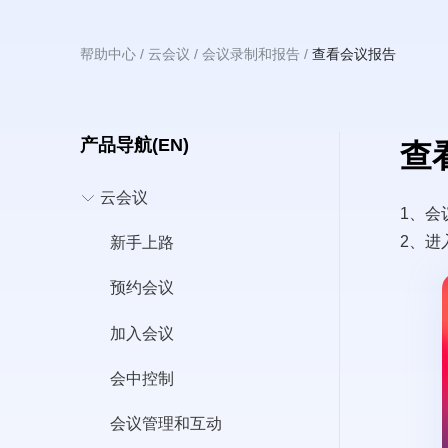
主
帮助中心
云会议
会议录制和报告
查看会议报告
面
包
屑
产品导航(EN)
查
要
云会议
1、会
2、进
新手上路
Video
预约会议
file
内
加入会议
会中控制
会议管理和互动