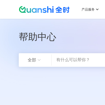
主
跳
菜
产品服务
单
帮助中心
转
全部
到