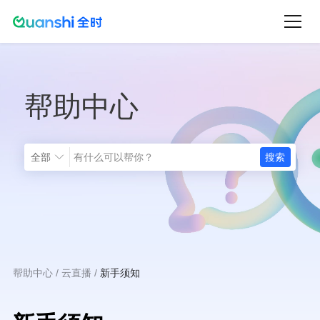
跳
转
到
主
帮助中心
要
内
容
全部
帮助中心
云直播
新手须知
面
包
屑