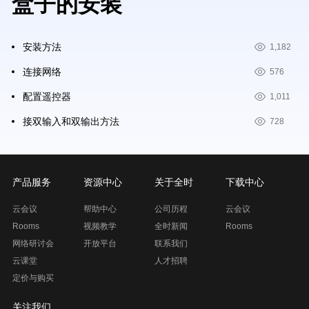
盒子的安装
安装方法
1,182
连接网络
576
配置遥控器
1,011
接双输入和双输出方法
728
产品服务
资源中心
关于全时
下载中心
云会议
帮助中心
公司历程
云会议
Rooms
视频教学
全时新闻
Rooms
网络研讨会
开放平台
联系我们
云课堂
人才招聘
定价与购买
关注我们