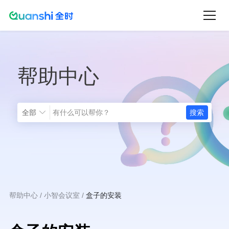
跳
转
到
主
帮助中心
要
内
容
全部
帮助中心
小智会议室
盒子的安装
面
包
屑