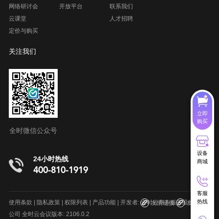
网络研讨会
开放平台
联系我们
云课堂
人才招聘
定价与购买
关注我们
立即
购买
全时微信公众号
设备
24小时热线
商城
400-810-1919
客服
呼叫中心系统
在线客服系统
项目管理软件
室内地图制作
热线
使用条款
|
隐私政策
|
权限列表
|
产品功能
| 开发者: 全时云商务服务股份有限
友情链接
友情链接
公司 全时云会议版本: 2106.0.2