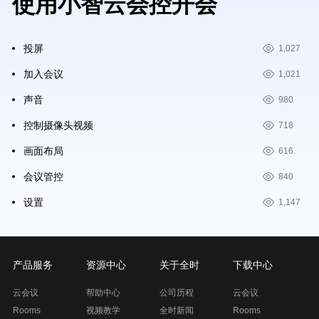
使用小智云会控开会
投屏
1,027
加入会议
1,021
声音
980
控制摄像头视频
718
画面布局
616
会议管控
840
设置
1,147
产品服务
资源中心
关于全时
下载中心
云会议
帮助中心
公司历程
云会议
Rooms
视频教学
全时新闻
Rooms