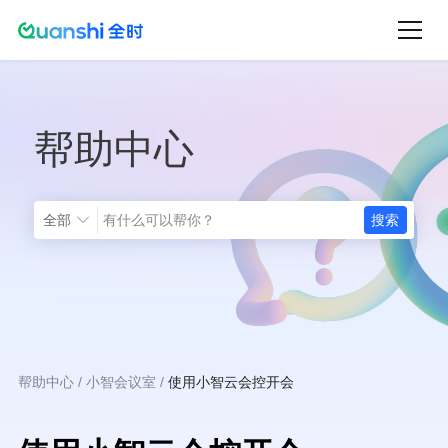
跳
转
到
主
帮助中心
要
内
容
全部
帮助中心
小智会议室
使用小智云会控开会
面
包
屑