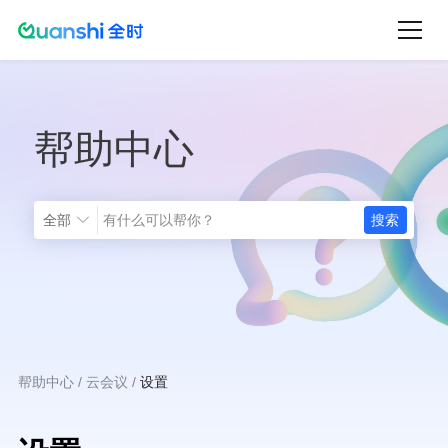
跳
转
到
主
帮助中心
要
内
容
全部
帮助中心
云会议
设置
面
包
屑