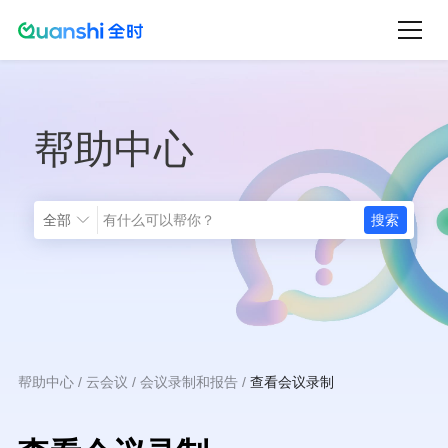
跳
转
到
主
帮助中心
要
内
容
全部
帮助中心
云会议
会议录制和报告
查看会议录制
面
包
屑