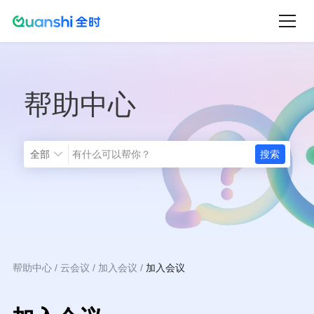
跳
转
到
主
帮助中心
要
内
容
全部
帮助中心
云会议
加入会议
加入会议
面
包
屑