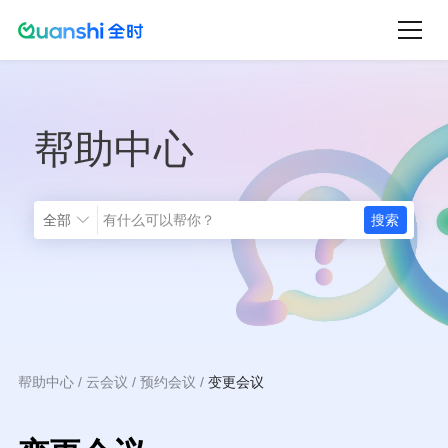
跳
转
到
主
帮助中心
要
内
容
全部
帮助中心
云会议
预约会议
变更会议
面
包
屑