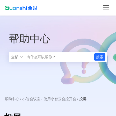
跳
转
到
主
帮助中心
要
内
容
全部
帮助中心
小智会议室
使用小智云会控开会
投屏
面
包
屑