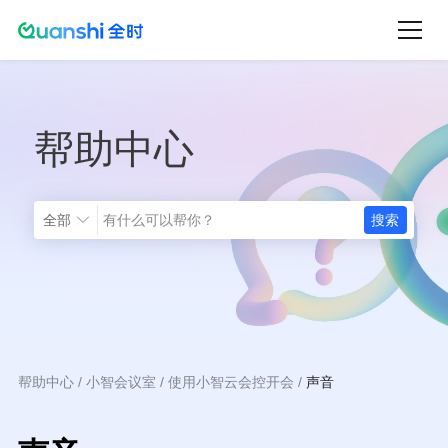
跳
转
到
主
帮助中心
要
内
容
全部
帮助中心
小智会议室
使用小智云会控开会
声音
面
包
屑