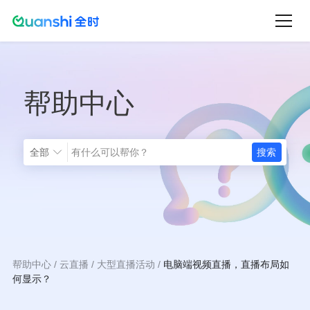
跳
转
到
主
帮助中心
要
内
容
全部
帮助中心
云直播
大型直播活动
电脑端视频直播，直播布局如
面
何显示？
包
屑