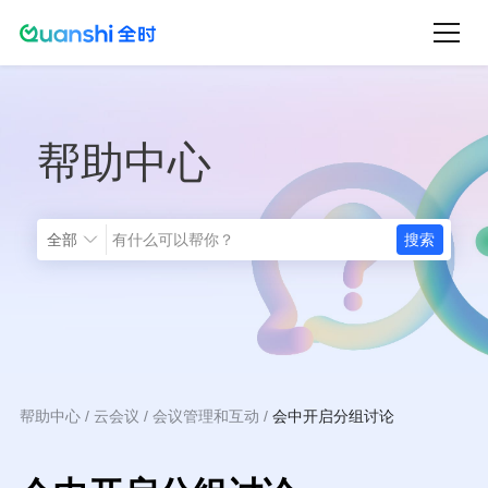
跳
转
到
主
帮助中心
要
内
容
全部
帮助中心
云会议
会议管理和互动
会中开启分组讨论
面
包
屑