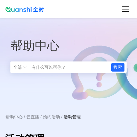
跳
转
到
主
帮助中心
要
内
容
全部
帮助中心
云直播
预约活动
活动管理
面
包
屑