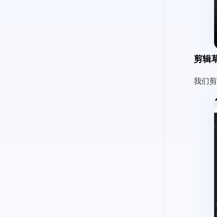
剪辑
我们剪
Video
file