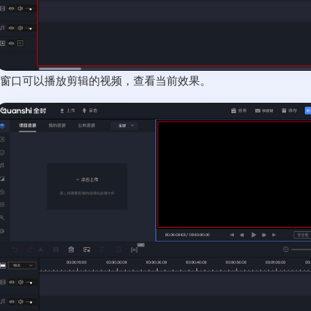
窗口可以播放剪辑的视频，查看当前效果。