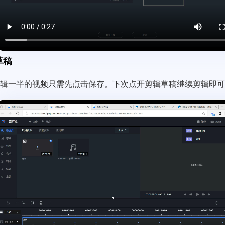
草稿
辑一半的视频只需先点击保存。下次点开剪辑草稿继续剪辑即可