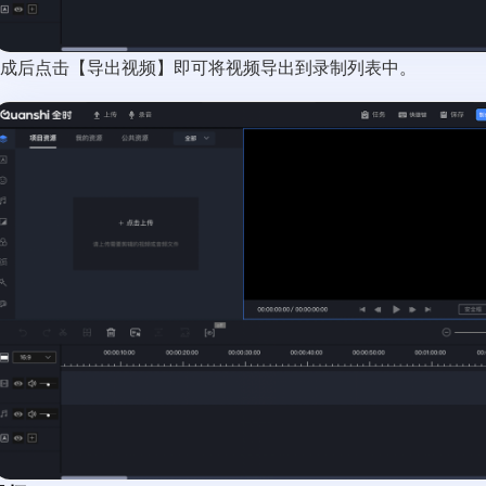
成后点击【导出视频】即可将视频导出到录制列表中。