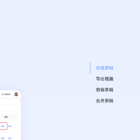
在线剪辑
导出视频
剪辑草稿
合并剪辑