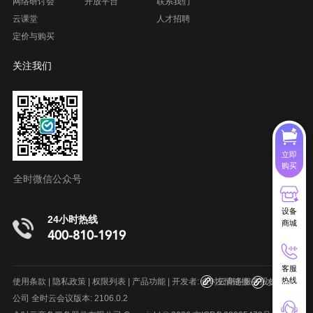
网络研讨会
开放平台
联系我们
云课堂
人才招聘
定价与购买
关注我们
立即
购买
全时微信公众号
设备
24小时热线
商城
400-810-1919
客服
呼叫中心系统
在线客服系统
项目管理软件
室内地图制作
热线
使用条款
|
隐私政策
|
权限列表
|
产品功能
| 开发者: 全时云商务服务股份有限
友情链接
友情链接
公司 全时云会议版本: 2106.0.2