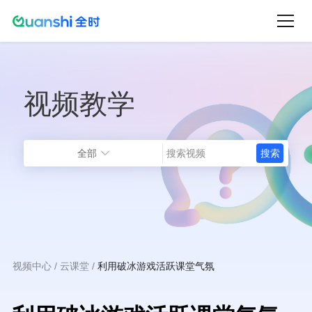
跳
转
到
主
视频教学
要
内
容
全部
视频中心
云课堂
利用破冰游戏活跃课堂气氛
面
包
屑