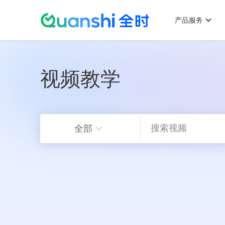
主
跳
菜
产品服务
单
视频教学
转
全部
到