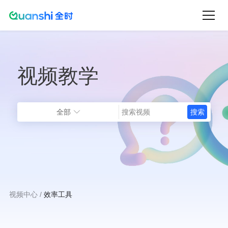
跳
转
到
主
视频教学
要
内
容
全部
视频中心
效率工具
面
包
屑