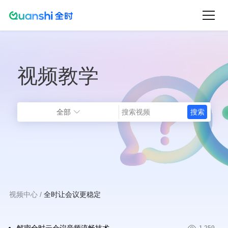
跳
转
到
主
视频教学
要
内
容
全部
视频中心
全时让会议更稳定
面
包
屑