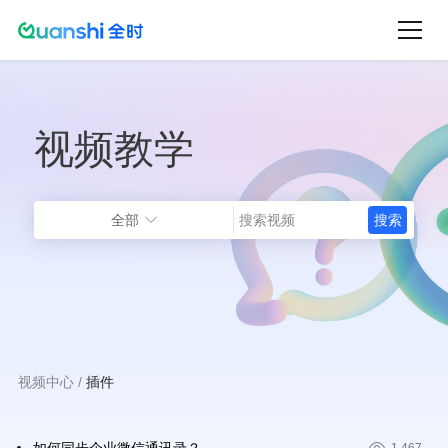
跳
转
到
主
视频教学
要
内
容
全部
视频中心
插件
面
包
屑