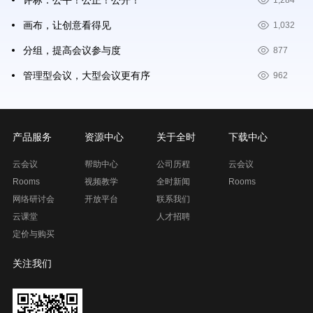
评标：公平！公正！公开！
1,284
画布，让创意看得见
1,032
分组，提高会议参与度
877
管理型会议，大型会议更有序
962
产品服务
资源中心
关于全时
下载中心
云会议
帮助中心
公司历程
云会议
Rooms
视频教学
全时新闻
Rooms
网络研讨会
开放平台
联系我们
云课堂
人才招聘
定价与购买
关注我们