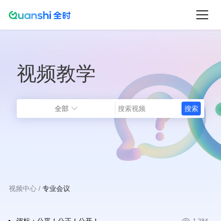
跳
转
到
主
视频教学
要
内
容
全部
视频中心
专业会议
面
包
屑