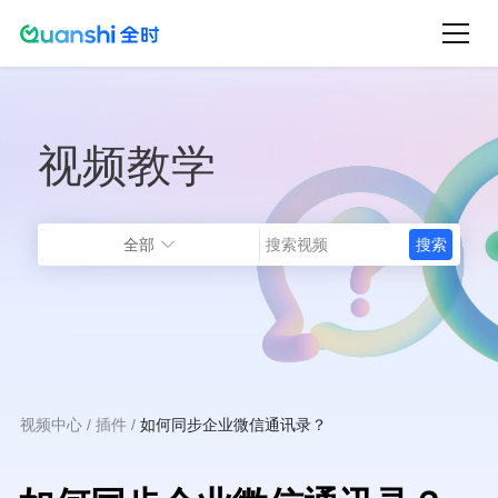
跳
转
到
主
视频教学
要
内
容
全部
视频中心
插件
如何同步企业微信通讯录？
面
包
屑