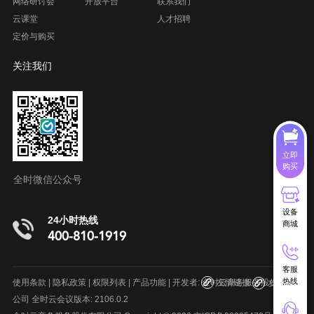
网络研讨会
开放平台
联系我们
云课堂
人才招聘
定价与购买
关注我们
立即
购买
全时微信公众号
设备
24小时热线
商城
400-810-1919
客服
呼叫中心系统
在线客服系统
项目管理软件
室内地图制作
热线
使用条款
|
隐私政策
|
权限列表
|
产品功能
| 开发者: 全时云商务服务股份有限
友情链接
友情链接
公司 全时云会议版本: 2106.0.2