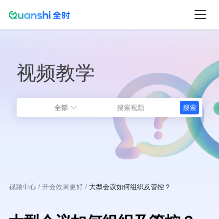
跳
转
到
主
视频教学
要
内
容
全部
视频中心
开会效果更好
大型会议如何组织及管控？
面
包
屑