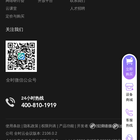
网络研讨会
开放平台
联系我们
云课堂
人才招聘
定价与购买
关注我们
立即
购买
全时微信公众号
设备
24小时热线
商城
400-810-1919
客服
呼叫中心系统
在线客服系统
项目管理软件
室内地图制作
热线
使用条款
|
隐私政策
|
权限列表
|
产品功能
| 开发者: 全时云商务服务股份有限
友情链接
友情链接
公司 全时云会议版本: 2106.0.2