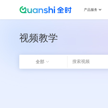
主
跳
菜
产品服务
单
视频教学
转
全部
到