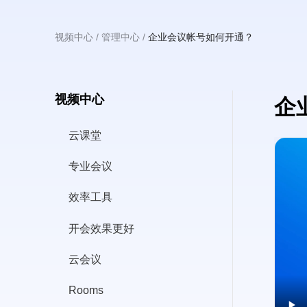
主
视频中心
管理中心
企业会议帐号如何开通？
面
包
屑
视频中心
企
要
云课堂
Video
file
专业会议
效率工具
内
开会效果更好
云会议
Rooms